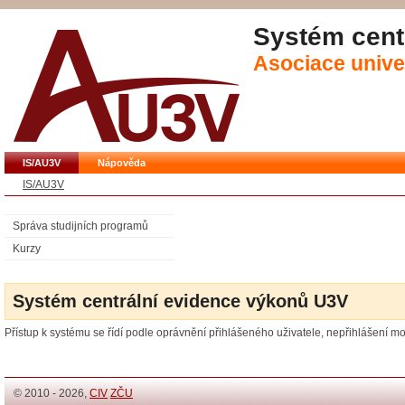
Systém cent
Asociace univer
IS/AU3V
Nápověda
IS/AU3V
Správa studijních programů
Kurzy
Systém centrální evidence výkonů U3V
Přístup k systému se řídí podle oprávnění přihlášeného uživatele, nepřihlášení m
© 2010 - 2026,
CIV
ZČU